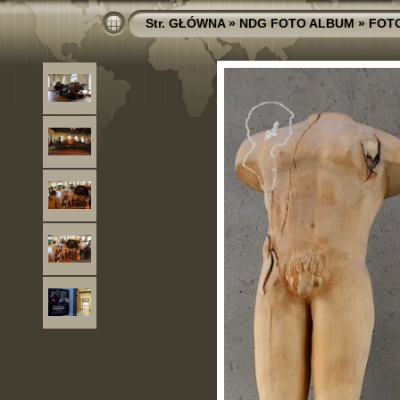
Str. GŁÓWNA
»
NDG FOTO ALBUM
»
FOT