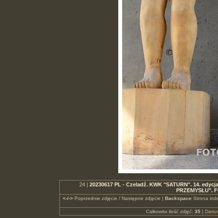
24 |
20230617 PL - Czeladź. KWK "SATURN". 14. edycj
PRZEMYSŁU". F
<-/->
Poprzednie zdjęcie / Następne zdjęcie |
Backspace
Strona ind
Całkowita ilość zdjęć:
35
|
Dari