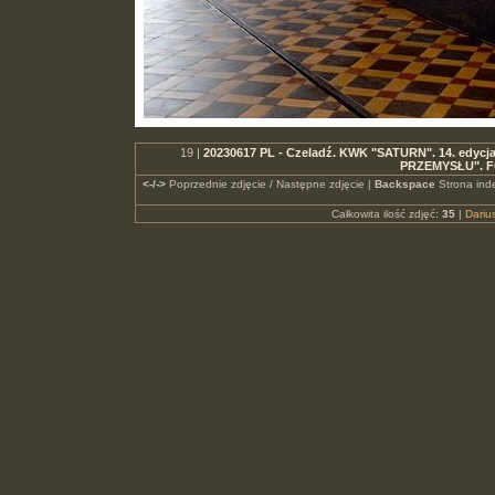
19 |
20230617 PL - Czeladź. KWK "SATURN". 14. edycj
PRZEMYSŁU". F
<-/->
Poprzednie zdjęcie / Następne zdjęcie |
Backspace
Strona ind
Całkowita ilość zdjęć:
35
|
Dari