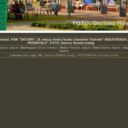
Czeladź. KWK "SATURN". 14. edycja święta Szlaku Zabytków Techniki” INDUSTRIADA
PRZEMYSŁU". FOTO: Dariusz Nowak (nddg)
tępne zdjęcie |
Backspace
Strona indeksu |
Home
Pierwsze zdjęcie |
End
Ostatnie zdjęcie |
Spa
slajdów
Całkowita ilość zdjęć:
35
|
Dariusz NOWAK (nddg) - FOTOGRAFIA
|
Kontakt e-mail: