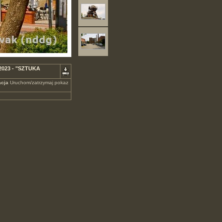
 2023 - "SZTUKA
cja
Uruchom/zatrzymaj pokaz