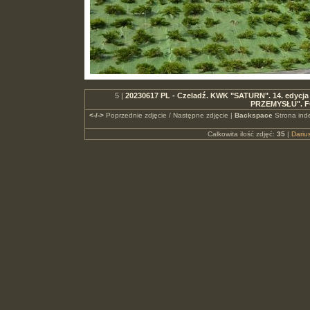
5 |
20230617 PL - Czeladź. KWK "SATURN". 14. edycj
PRZEMYSŁU". F
<-/->
Poprzednie zdjęcie / Następne zdjęcie |
Backspace
Strona ind
Całkowita ilość zdjęć:
35
|
Dari