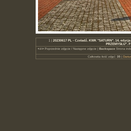
1 |
20230617 PL - Czeladź. KWK "SATURN". 14. edycj
PRZEMYSŁU". F
<-/->
Poprzednie zdjęcie / Następne zdjęcie |
Backspace
Strona ind
Całkowita ilość zdjęć:
35
|
Dari