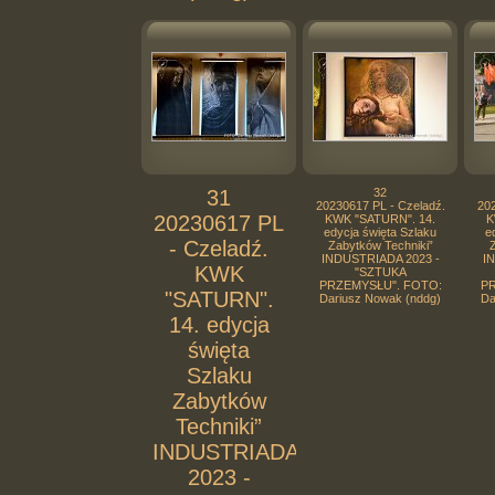
31
32
20230617 PL - Czeladź.
202
20230617 PL
KWK "SATURN". 14.
K
edycja święta Szlaku
e
- Czeladź.
Zabytków Techniki”
Z
INDUSTRIADA 2023 -
I
KWK
"SZTUKA
PRZEMYSŁU". FOTO:
PR
"SATURN".
Dariusz Nowak (nddg)
Da
14. edycja
święta
Szlaku
Zabytków
Techniki”
INDUSTRIADA
2023 -