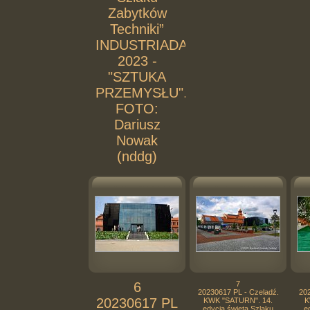
Zabytków
Techniki”
INDUSTRIADA
2023 -
"SZTUKA
PRZEMYSŁU".
FOTO:
Dariusz
Nowak
(nddg)
6
7
20230617 PL - Czeladź.
202
20230617 PL
KWK "SATURN". 14.
K
edycja święta Szlaku
e