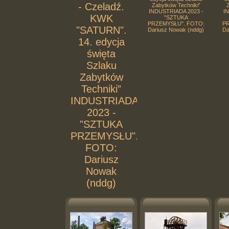
- Czeladź.
Zabytków Techniki”
Z
INDUSTRIADA 2023 -
I
KWK
"SZTUKA
PRZEMYSŁU". FOTO:
PR
"SATURN".
Dariusz Nowak (nddg)
Da
14. edycja
święta
Szlaku
Zabytków
Techniki”
INDUSTRIADA
2023 -
"SZTUKA
PRZEMYSŁU".
FOTO:
Dariusz
Nowak
(nddg)