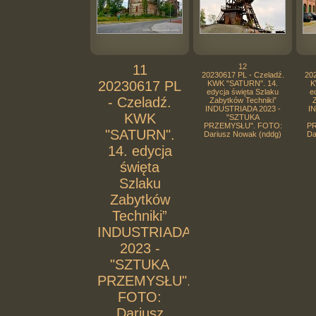
11
12
20230617 PL - Czeladź.
202
20230617 PL
KWK "SATURN". 14.
K
edycja święta Szlaku
e
- Czeladź.
Zabytków Techniki”
Z
INDUSTRIADA 2023 -
I
KWK
"SZTUKA
PRZEMYSŁU". FOTO:
PR
"SATURN".
Dariusz Nowak (nddg)
Da
14. edycja
święta
Szlaku
Zabytków
Techniki”
INDUSTRIADA
2023 -
"SZTUKA
PRZEMYSŁU".
FOTO:
Dariusz