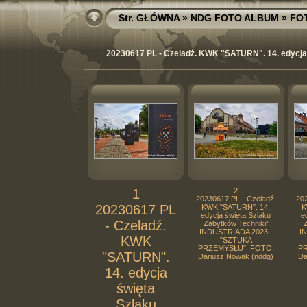
Str. GŁÓWNA
»
NDG FOTO ALBUM
»
FO
20230617 PL - Czeladź. KWK "SATURN". 14. edycj
1
2
20230617 PL - Czeladź.
202
20230617 PL
KWK "SATURN". 14.
K
edycja święta Szlaku
e
- Czeladź.
Zabytków Techniki”
Z
INDUSTRIADA 2023 -
I
KWK
"SZTUKA
PRZEMYSŁU". FOTO:
PR
"SATURN".
Dariusz Nowak (nddg)
Da
14. edycja
święta
Szlaku