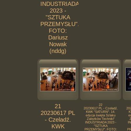
INDUSTRIADA
2023 -
"SZTUKA
PRZEMYSŁU".
FOTO:
Dariusz
Nowak
(nddg)
21
22
20230617 PL - Czeladź.
202
20230617 PL
KWK "SATURN". 14.
K
edycja święta Szlaku
e
- Czeladź.
Zabytków Techniki”
Z
INDUSTRIADA 2023 -
I
KWK
"SZTUKA
PRZEMYSŁU". FOTO:
PR