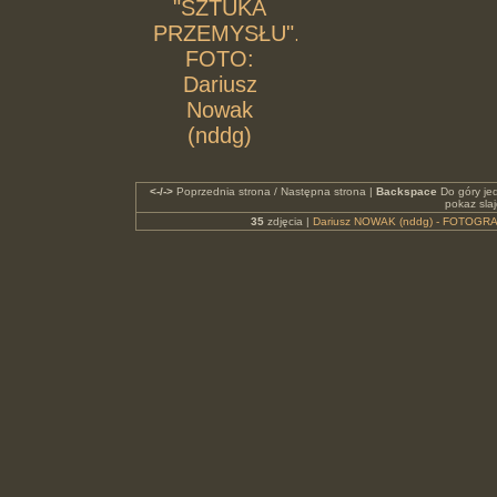
"SZTUKA
PRZEMYSŁU".
FOTO:
Dariusz
Nowak
(nddg)
<-/->
Poprzednia strona / Następna strona |
Backspace
Do góry je
pokaz sla
35
zdjęcia |
Dariusz NOWAK (nddg) - FOTOGRA