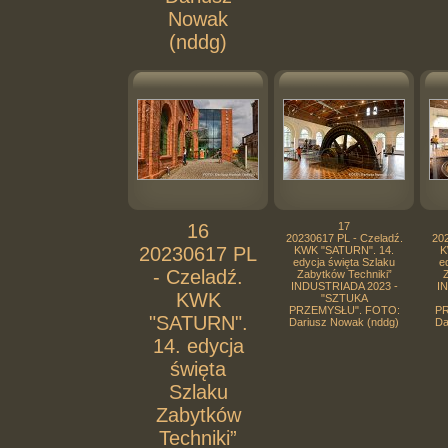
Nowak
(nddg)
16
17
20230617 PL - Czeladź.
202
20230617 PL
KWK "SATURN". 14.
K
edycja święta Szlaku
e
- Czeladź.
Zabytków Techniki”
Z
INDUSTRIADA 2023 -
I
KWK
"SZTUKA
PRZEMYSŁU". FOTO:
PR
"SATURN".
Dariusz Nowak (nddg)
Da
14. edycja
święta
Szlaku
Zabytków
Techniki”