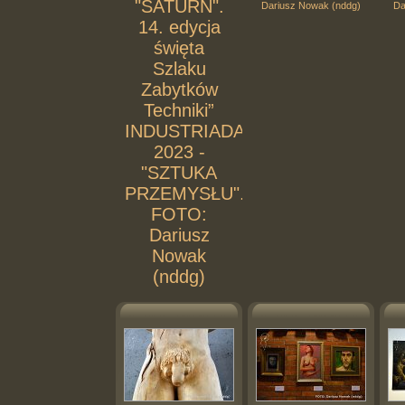
"SATURN".
Dariusz Nowak (nddg)
Da
14. edycja
święta
Szlaku
Zabytków
Techniki”
INDUSTRIADA
2023 -
"SZTUKA
PRZEMYSŁU".
FOTO:
Dariusz
Nowak
(nddg)