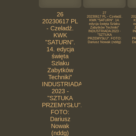
26
27
20230617 PL - Czeladź.
202
20230617 PL
KWK "SATURN". 14.
K
edycja święta Szlaku
e
- Czeladź.
Zabytków Techniki”
Z
INDUSTRIADA 2023 -
I
KWK
"SZTUKA
PRZEMYSŁU". FOTO:
PR
"SATURN".
Dariusz Nowak (nddg)
Da
14. edycja
święta
Szlaku
Zabytków
Techniki”
INDUSTRIADA
2023 -
"SZTUKA
PRZEMYSŁU".
FOTO:
Dariusz
Nowak
(nddg)