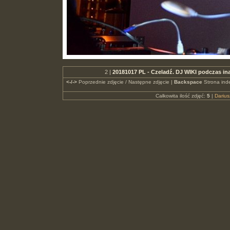
2 |
20181017 PL - Czeladź. DJ WIKI podczas i
<-/->
Poprzednie zdjęcie / Następne zdjęcie |
Backspace
Strona ind
Całkowita ilość zdjęć:
5
|
Dariu