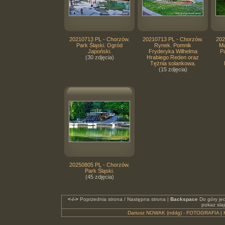
20210713 PL - Chorzów.
20210713 PL - Chorzów.
202
Park Śląski. Ogród
Rynek. Pomnik
Mu
Japoński.
Fryderyka Wilhelma
P
(30 zdjęcia)
Hrabiego Reden oraz
Tężnia solankowa.
(15 zdjęcia)
20250805 PL - Chorzów.
Park Śląski.
(45 zdjęcia)
<-/->
Poprzednia strona / Następna strona |
Backspace
Do góry je
pokaz sla
Dariusz NOWAK (nddg) - FOTOGRAFIA
|