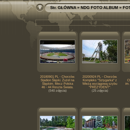
Str. GŁÓWNA
»
NDG FOTO ALBUM
»
FO
20180901 PL - Chorzów.
20200924 PL - Chorzów.
Stadion Śląski. Żużel na
Kompleks "Sztygarka" z
C
Śląskim. Mecz Polska
Wieżą wyciągową szybu
im.
46 - 44 Reszta Świata.
"PREZYDENT".
(540 zdjęcia)
(25 zdjęcia)