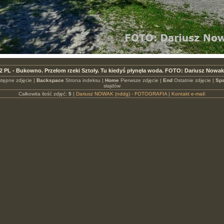
2 PL - Bukowno. Przełom rzeki Sztoły. Tu kiedyś płynęła woda. FOTO: Dariusz Nowak
tępne zdjęcie |
Backspace
Strona indeksu |
Home
Pierwsze zdjęcie |
End
Ostatnie zdjęcie |
Spa
slajdów
Całkowita ilość zdjęć:
5
|
Dariusz NOWAK (nddg) - FOTOGRAFIA
|
Kontakt e-mail: