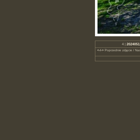
4 |
2024051
<-/->
Poprzednie zdjęcie / Nas