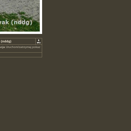
 (nddg)
cja
Uruchom/zatrzymaj pokaz