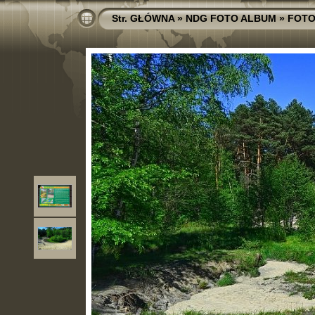
Str. GŁÓWNA
»
NDG FOTO ALBUM
»
FOTO