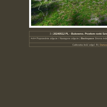
3 |
20240512 PL - Bukowno. Przełom rzeki Szt
<-/->
Poprzednie zdjęcie / Następne zdjęcie |
Backspace
Strona ind
Całkowita ilość zdjęć:
5
|
Dariu