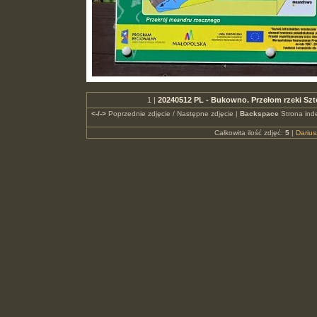
1 |
20240512 PL - Bukowno. Przełom rzeki Szt
<-/->
Poprzednie zdjęcie / Następne zdjęcie |
Backspace
Strona ind
Całkowita ilość zdjęć:
5
|
Dariu