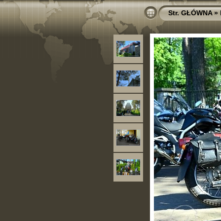
Str. GŁÓWNA
»