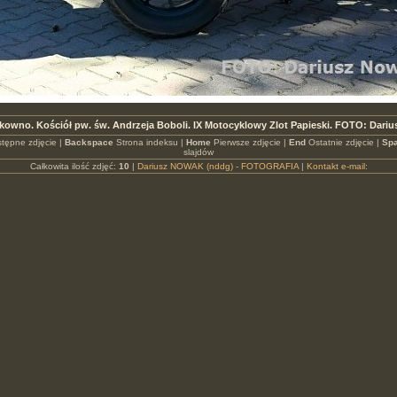
kowno. Kościół pw. św. Andrzeja Boboli. IX Motocyklowy Zlot Papieski. FOTO: Dari
tępne zdjęcie |
Backspace
Strona indeksu |
Home
Pierwsze zdjęcie |
End
Ostatnie zdjęcie |
Spa
slajdów
Całkowita ilość zdjęć:
10
|
Dariusz NOWAK (nddg) - FOTOGRAFIA
|
Kontakt e-mail: