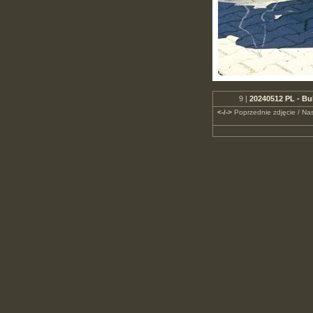
9 |
20240512 PL - Bu
<-/->
Poprzednie zdjęcie / Nas