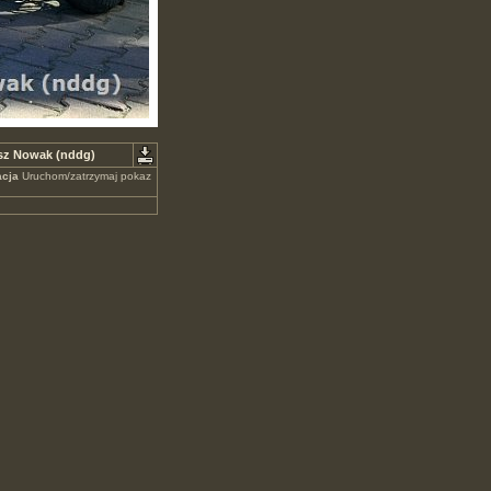
usz Nowak (nddg)
cja
Uruchom/zatrzymaj pokaz