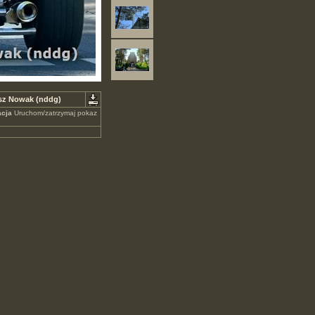
usz Nowak (nddg)
cja
Uruchom/zatrzymaj pokaz