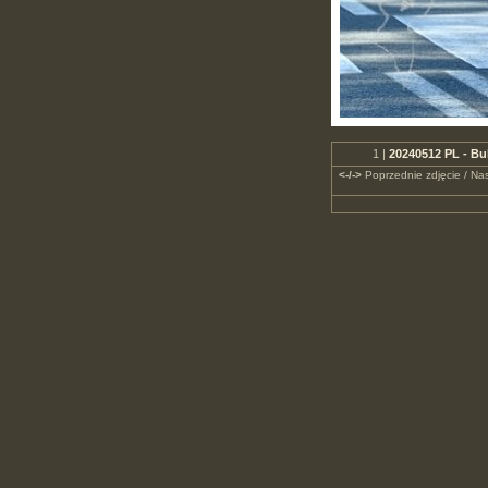
1 |
20240512 PL - Bu
<-/->
Poprzednie zdjęcie / Nas