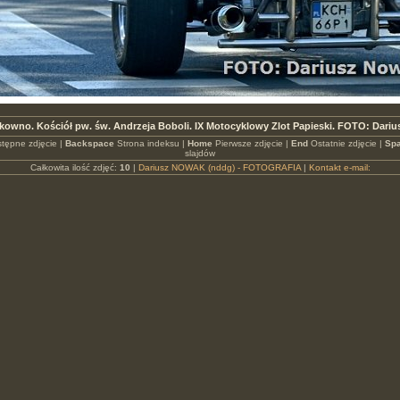
kowno. Kościół pw. św. Andrzeja Boboli. IX Motocyklowy Zlot Papieski. FOTO: Dari
tępne zdjęcie |
Backspace
Strona indeksu |
Home
Pierwsze zdjęcie |
End
Ostatnie zdjęcie |
Spa
slajdów
Całkowita ilość zdjęć:
10
|
Dariusz NOWAK (nddg) - FOTOGRAFIA
|
Kontakt e-mail: