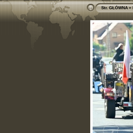
Str. GŁÓWNA
»