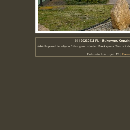
19 |
20230411 PL - Bukowno. Kopaln
<-/->
Poprzednie zdjęcie / Następne zdjęcie |
Backspace
Strona ind
Całkowita ilość zdjęć:
20
|
Dari