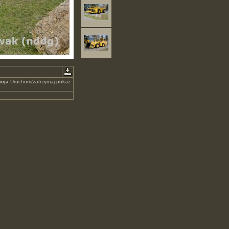
cja
Uruchom/zatrzymaj pokaz