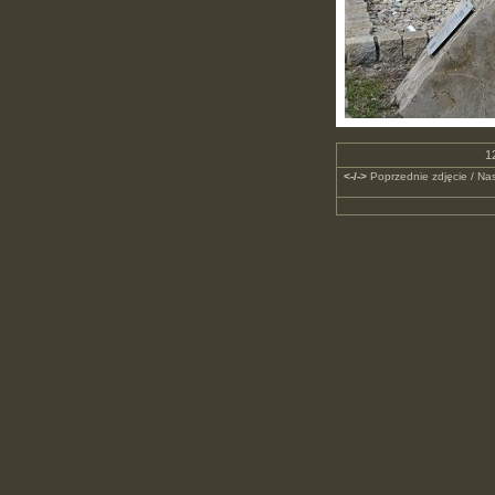
12
<-/->
Poprzednie zdjęcie / Nas