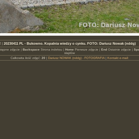
 |
20230411 PL - Bukowno. Kopalnia wiedzy o cynku. FOTO: Dariusz Nowak (nddg)
tępne zdjęcie |
Backspace
Strona indeksu |
Home
Pierwsze zdjęcie |
End
Ostatnie zdjęcie |
Spa
slajdów
Całkowita ilość zdjęć:
20
|
Dariusz NOWAK (nddg) - FOTOGRAFIA
|
Kontakt e-mail: