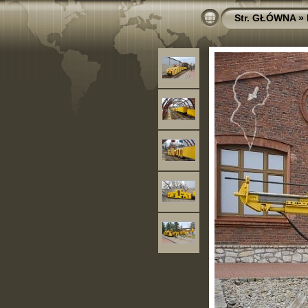
Str. GŁÓWNA
»