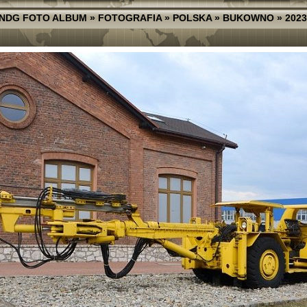
NDG FOTO ALBUM
»
FOTOGRAFIA
»
POLSKA
»
BUKOWNO
»
2023