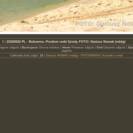
9 |
20200502 PL - Bukowno. Przełom rzeki Sztoły. FOTO: Dariusz Nowak (nddg)
tępne zdjęcie |
Backspace
Strona indeksu |
Home
Pierwsze zdjęcie |
End
Ostatnie zdjęcie |
Spa
slajdów
Całkowita ilość zdjęć:
10
|
Dariusz NOWAK (nddg) - FOTOGRAFIA
|
Kontakt e-mail: