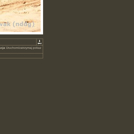
cja
Uruchom/zatrzymaj pokaz