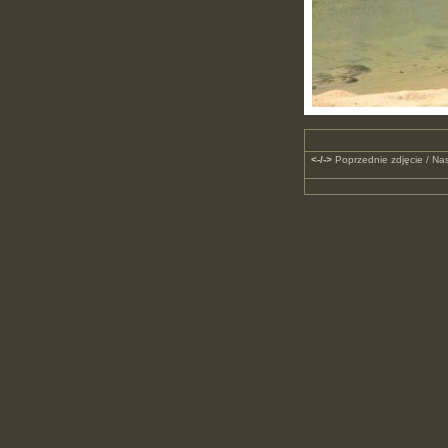
<-/->
Poprzednie zdjęcie / Nas