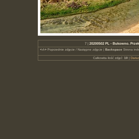
7 |
20200502 PL - Bukowno. Przeł
<-/->
Poprzednie zdjęcie / Następne zdjęcie |
Backspace
Strona ind
Całkowita ilość zdjęć:
10
|
Dari