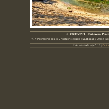
6 |
20200502 PL - Bukowno. Przeł
<-/->
Poprzednie zdjęcie / Następne zdjęcie |
Backspace
Strona ind
Całkowita ilość zdjęć:
10
|
Dari