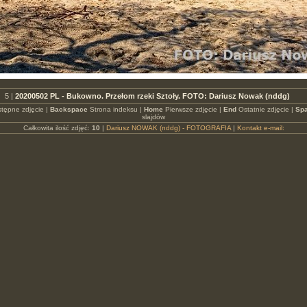
5 |
20200502 PL - Bukowno. Przełom rzeki Sztoły. FOTO: Dariusz Nowak (nddg)
tępne zdjęcie |
Backspace
Strona indeksu |
Home
Pierwsze zdjęcie |
End
Ostatnie zdjęcie |
Spa
slajdów
Całkowita ilość zdjęć:
10
|
Dariusz NOWAK (nddg) - FOTOGRAFIA
|
Kontakt e-mail: