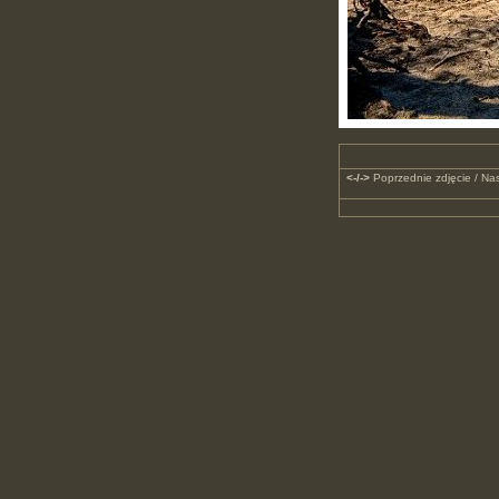
<-/->
Poprzednie zdjęcie / Nas