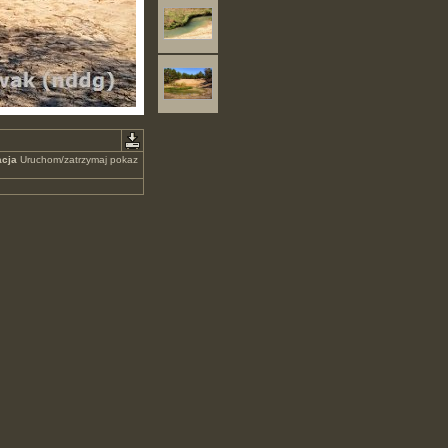
cja
Uruchom/zatrzymaj pokaz