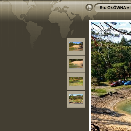
Str. GŁÓWNA
»