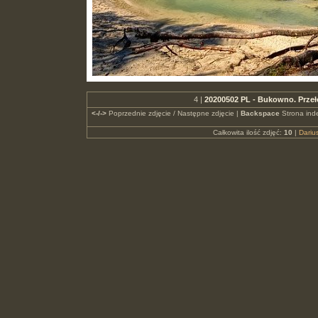
4 |
20200502 PL - Bukowno. Przeł
<-/->
Poprzednie zdjęcie / Następne zdjęcie |
Backspace
Strona ind
Całkowita ilość zdjęć:
10
|
Dari