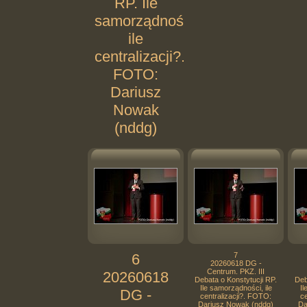
RP. Ile
samorządności,
ile
centralizacji?.
FOTO:
Dariusz
Nowak
(nddg)
6
7
20260618 DG -
Centrum. PKZ. III
20260618
Debata o Konstytucji RP.
Deb
Ile samorządności, ile
Il
DG -
centralizacji?. FOTO:
ce
Dariusz Nowak (nddg)
Da