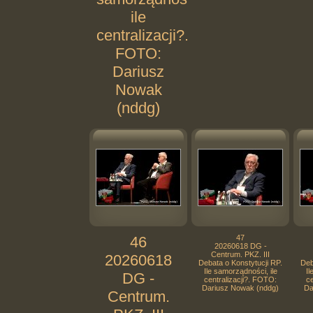
ile
centralizacji?.
FOTO:
Dariusz
Nowak
(nddg)
46
47
20260618 DG -
Centrum. PKZ. III
20260618
Debata o Konstytucji RP.
Deb
Ile samorządności, ile
Il
DG -
centralizacji?. FOTO:
ce
Dariusz Nowak (nddg)
Da
Centrum.