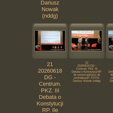
Dariusz
Nowak
(nddg)
21
22
20260618 DG -
Centrum. PKZ. III
20260618
Debata o Konstytucji RP.
Deb
Ile samorządności, ile
Il
DG -
centralizacji?. FOTO:
ce
Dariusz Nowak (nddg)
Da
Centrum.
PKZ. III
Debata o
Konstytucji
RP. Ile