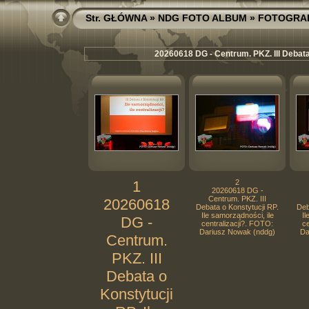
Str. GŁÓWNA
»
NDG FOTO ALBUM
»
FOTOGRA
20260618 DG - Centrum. PKZ. III Debata o
1
2
20260618 DG -
Centrum. PKZ. III
20260618
Debata o Konstytucji RP.
Deb
Ile samorządności, ile
Il
DG -
centralizacji?. FOTO:
ce
Dariusz Nowak (nddg)
Da
Centrum.
PKZ. III
Debata o
Konstytucji