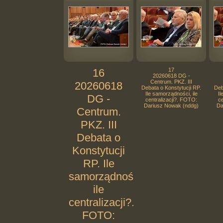
16
17
20260618 DG -
Centrum. PKZ. III
20260618
Debata o Konstytucji RP.
Deb
Ile samorządności, ile
Il
DG -
centralizacji?. FOTO:
ce
Dariusz Nowak (nddg)
Da
Centrum.
PKZ. III
Debata o
Konstytucji
RP. Ile
samorządności,
ile
centralizacji?.
FOTO: