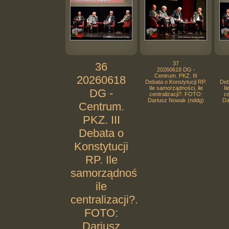
36
37
20260618 DG -
Centrum. PKZ. III
20260618
Debata o Konstytucji RP.
Deb
Ile samorządności, ile
Il
DG -
centralizacji?. FOTO:
ce
Dariusz Nowak (nddg)
Da
Centrum.
PKZ. III
Debata o
Konstytucji
RP. Ile
samorządności,
ile
centralizacji?.
FOTO:
Dariusz