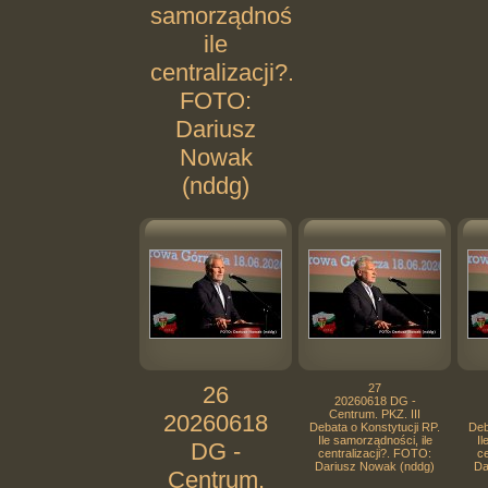
samorządności,
ile
centralizacji?.
FOTO:
Dariusz
Nowak
(nddg)
26
27
20260618 DG -
Centrum. PKZ. III
20260618
Debata o Konstytucji RP.
Deb
Ile samorządności, ile
Il
DG -
centralizacji?. FOTO:
ce
Dariusz Nowak (nddg)
Da
Centrum.