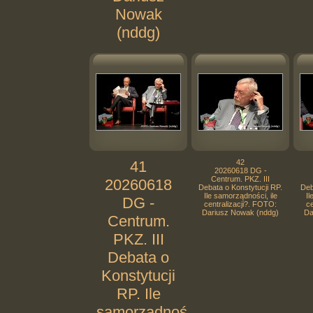
Nowak
(nddg)
41
42
20260618 DG -
Centrum. PKZ. III
20260618
Debata o Konstytucji RP.
Deb
Ile samorządności, ile
Il
DG -
centralizacji?. FOTO:
ce
Dariusz Nowak (nddg)
Da
Centrum.
PKZ. III
Debata o
Konstytucji
RP. Ile
samorządności,