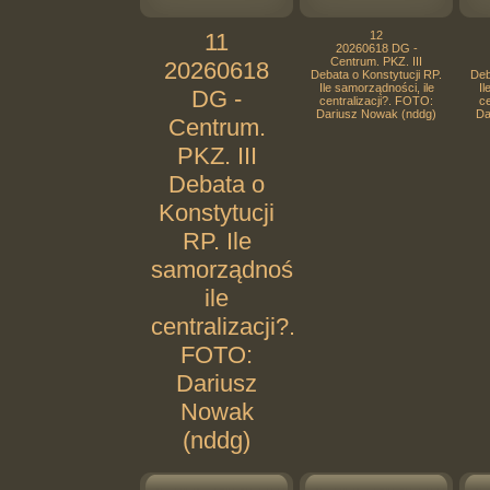
11
12
20260618 DG -
Centrum. PKZ. III
20260618
Debata o Konstytucji RP.
Deb
Ile samorządności, ile
Il
DG -
centralizacji?. FOTO:
ce
Dariusz Nowak (nddg)
Da
Centrum.
PKZ. III
Debata o
Konstytucji
RP. Ile
samorządności,
ile
centralizacji?.
FOTO:
Dariusz
Nowak
(nddg)