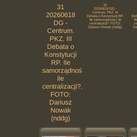
31
32
20260618 DG -
Centrum. PKZ. III
20260618
Debata o Konstytucji RP.
Deb
Ile samorządności, ile
Il
DG -
centralizacji?. FOTO:
ce
Dariusz Nowak (nddg)
Da
Centrum.
PKZ. III
Debata o
Konstytucji
RP. Ile
samorządności,
ile
centralizacji?.
FOTO:
Dariusz
Nowak
(nddg)