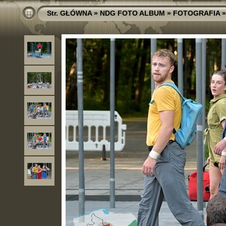
Str. GŁÓWNA
»
NDG FOTO ALBUM
»
FOTOGRAFIA