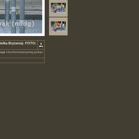
ielka Brytania). FOTO:
cja
Uruchom/zatrzymaj pokaz