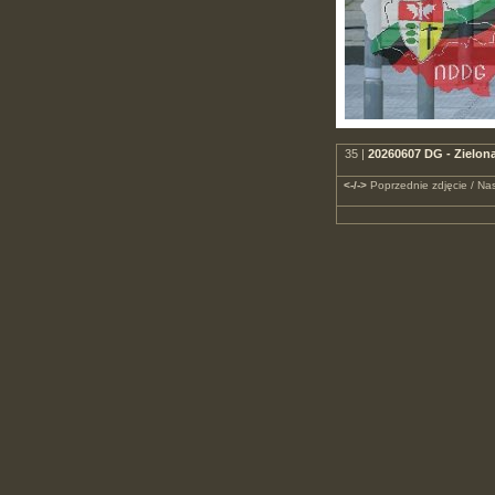
35 |
20260607 DG - Zielon
<-/->
Poprzednie zdjęcie / Nas