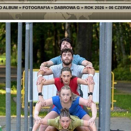
O ALBUM
»
FOTOGRAFIA
»
DABROWA G
»
ROK 2026
»
06 CZERW