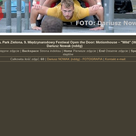
a. Park Zielona. 9. Międzynarodowy Festiwal Open the Door: Motionhouse – "Wild" (W
Dariusz Nowak (nddg)
tępne zdjęcie |
Backspace
Strona indeksu |
Home
Pierwsze zdjęcie |
End
Ostatnie zdjęcie |
Spa
slajdów
Całkowita ilość zdjęć:
60
|
Dariusz NOWAK (nddg) - FOTOGRAFIA
|
Kontakt e-mail: