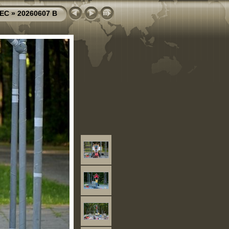
IEC
»
20260607 B