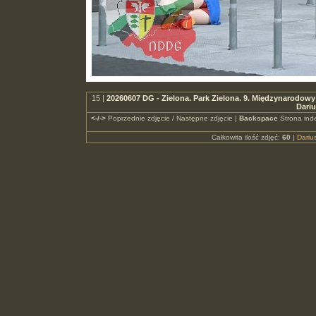
15 |
20260607 DG - Zielona. Park Zielona. 9. Międzynarodowy
Dari
<-/->
Poprzednie zdjęcie / Następne zdjęcie |
Backspace
Strona ind
Całkowita ilość zdjęć:
60
|
Dari