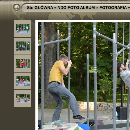
Str. GŁÓWNA
»
NDG FOTO ALBUM
»
FOTOGRAFIA