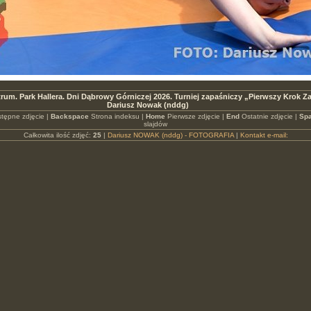
rum. Park Hallera. Dni Dąbrowy Górniczej 2026. Turniej zapaśniczy „Pierwszy Krok Z
Dariusz Nowak (nddg)
tępne zdjęcie |
Backspace
Strona indeksu |
Home
Pierwsze zdjęcie |
End
Ostatnie zdjęcie |
Spa
slajdów
Całkowita ilość zdjęć:
25
|
Dariusz NOWAK (nddg) - FOTOGRAFIA
|
Kontakt e-mail: