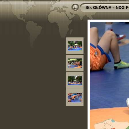
Str. GŁÓWNA
»
NDG F