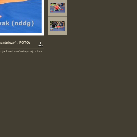
apaśniczy” . FOTO:
cja
Uruchom/zatrzymaj pokaz