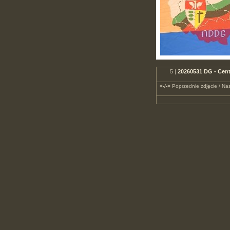
5 |
20260531 DG - Cent
<-/->
Poprzednie zdjęcie / Nas