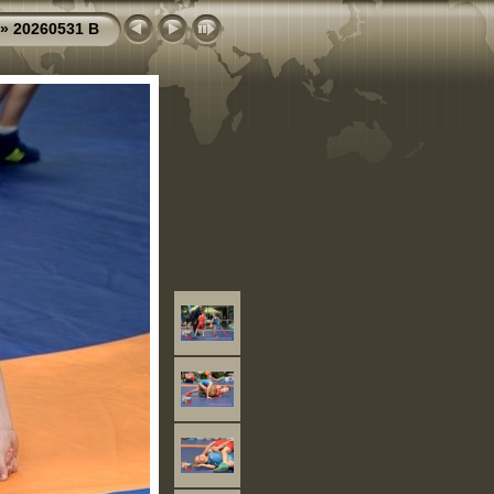
»
20260531 B