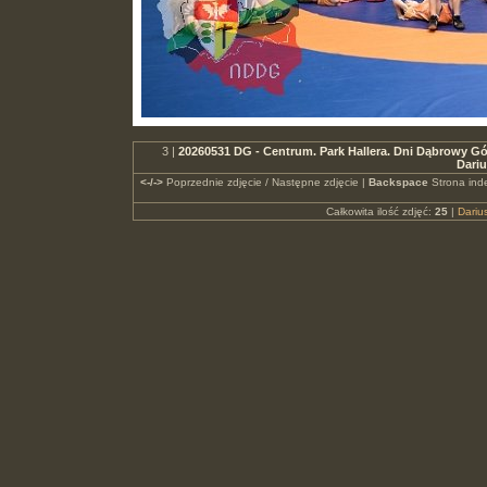
3 |
20260531 DG - Centrum. Park Hallera. Dni Dąbrowy Gó
Dari
<-/->
Poprzednie zdjęcie / Następne zdjęcie |
Backspace
Strona ind
Całkowita ilość zdjęć:
25
|
Dari