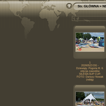
Str. GŁÓWNA
»
N
1
20260523 DG -
Dziewiąty. Pogoria III. 6.
edycja zawodów
SILESIA SUP CUP.
FOTO: Dariusz Nowak
(nddg)