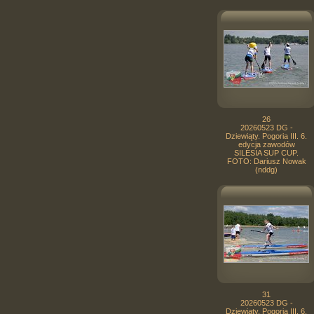
26
20260523 DG -
Dziewiąty. Pogoria III. 6.
edycja zawodów
SILESIA SUP CUP.
FOTO: Dariusz Nowak
(nddg)
31
20260523 DG -
Dziewiąty. Pogoria III. 6.