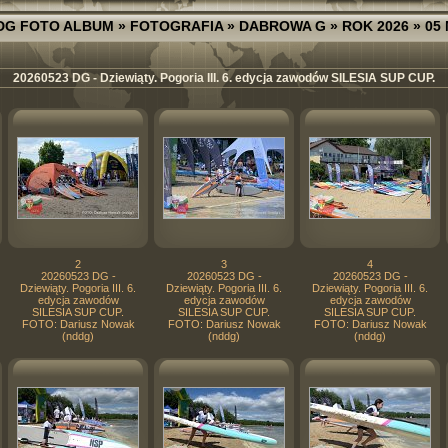
DG FOTO ALBUM
»
FOTOGRAFIA
»
DABROWA G
»
ROK 2026
»
05
20260523 DG - Dziewiąty. Pogoria III. 6. edycja zawodów SILESIA SUP CUP.
2
3
4
20260523 DG -
20260523 DG -
20260523 DG -
Dziewiąty. Pogoria III. 6.
Dziewiąty. Pogoria III. 6.
Dziewiąty. Pogoria III. 6.
edycja zawodów
edycja zawodów
edycja zawodów
SILESIA SUP CUP.
SILESIA SUP CUP.
SILESIA SUP CUP.
FOTO: Dariusz Nowak
FOTO: Dariusz Nowak
FOTO: Dariusz Nowak
(nddg)
(nddg)
(nddg)