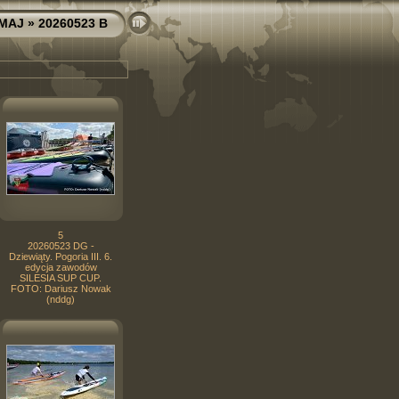
 MAJ
» 20260523 B
5
20260523 DG -
Dziewiąty. Pogoria III. 6.
edycja zawodów
SILESIA SUP CUP.
FOTO: Dariusz Nowak
(nddg)