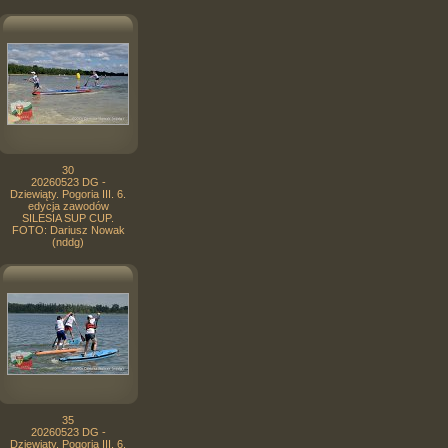
30
20260523 DG -
Dziewiąty. Pogoria III. 6.
edycja zawodów
SILESIA SUP CUP.
FOTO: Dariusz Nowak
(nddg)
35
20260523 DG -
Dziewiąty. Pogoria III. 6.