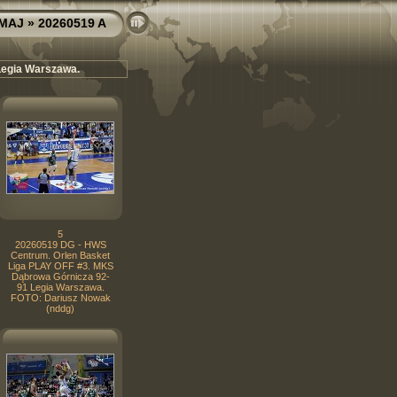
 MAJ
» 20260519 A
Legia Warszawa.
5
20260519 DG - HWS
Centrum. Orlen Basket
Liga PLAY OFF #3. MKS
Dąbrowa Górnicza 92-
91 Legia Warszawa.
FOTO: Dariusz Nowak
(nddg)