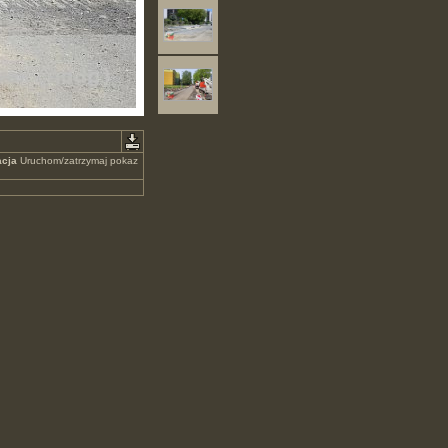
cja
Uruchom/zatrzymaj pokaz