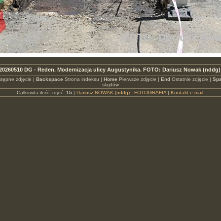
20260510 DG - Reden. Modernizacja ulicy Augustynika. FOTO: Dariusz Nowak (nddg)
tępne zdjęcie |
Backspace
Strona indeksu |
Home
Pierwsze zdjęcie |
End
Ostatnie zdjęcie |
Spa
slajdów
Całkowita ilość zdjęć:
15
|
Dariusz NOWAK (nddg) - FOTOGRAFIA
|
Kontakt e-mail: