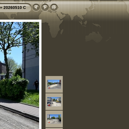
»
20260510 C