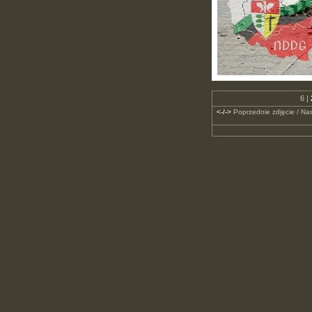
6 |
<-/->
Poprzednie zdjęcie / Nas