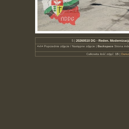
5 |
20260510 DG - Reden. Modernizacj
<-/->
Poprzednie zdjęcie / Następne zdjęcie |
Backspace
Strona ind
Całkowita ilość zdjęć:
15
|
Dari