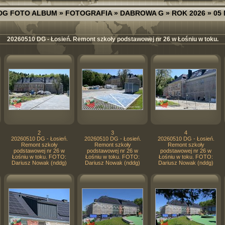
DG FOTO ALBUM
»
FOTOGRAFIA
»
DABROWA G
»
ROK 2026
»
05
20260510 DG - Łosień. Remont szkoły podstawowej nr 26 w Łośniu w toku.
2
3
4
20260510 DG - Łosień.
20260510 DG - Łosień.
20260510 DG - Łosień.
Remont szkoły
Remont szkoły
Remont szkoły
podstawowej nr 26 w
podstawowej nr 26 w
podstawowej nr 26 w
Łośniu w toku. FOTO:
Łośniu w toku. FOTO:
Łośniu w toku. FOTO:
Dariusz Nowak (nddg)
Dariusz Nowak (nddg)
Dariusz Nowak (nddg)