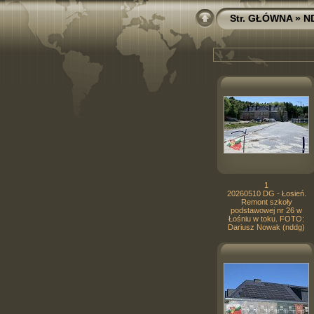
Str. GŁÓWNA
»
N
1
20260510 DG - Łosień.
Remont szkoły
podstawowej nr 26 w
Łośniu w toku. FOTO:
Dariusz Nowak (nddg)