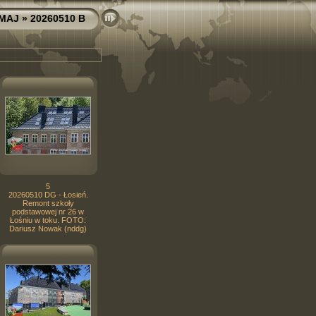
 MAJ
» 20260510 B
5
20260510 DG - Łosień.
Remont szkoły
podstawowej nr 26 w
Łośniu w toku. FOTO:
Dariusz Nowak (nddg)