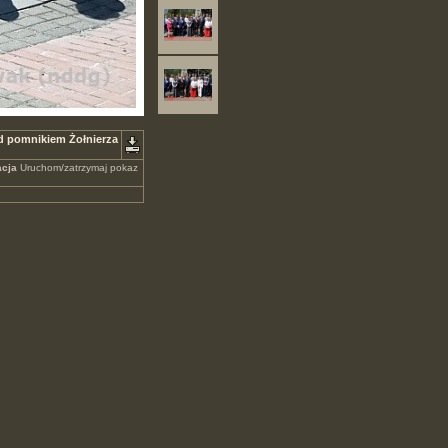
d pomnikiem Żołnierza
cja
Uruchom/zatrzymaj pokaz