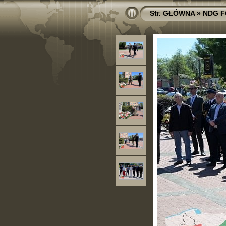
Str. GŁÓWNA
»
NDG 