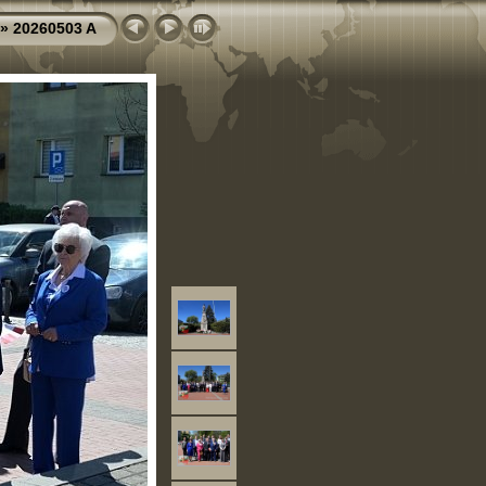
»
20260503 A