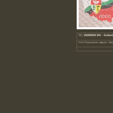
55 |
20260503 DG - Gołonó
<-/->
Poprzednie zdjęcie / Nas