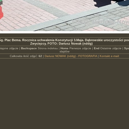
g. Plac Bema. Rocznica uchwalenia Konstytucji 3.Maja. Dąbrowskie uroczystości po
Zwycięzcy. FOTO: Dariusz Nowak (nddg)
tępne zdjęcie |
Backspace
Strona indeksu |
Home
Pierwsze zdjęcie |
End
Ostatnie zdjęcie |
Spa
slajdów
Całkowita ilość zdjęć:
62
|
Dariusz NOWAK (nddg) - FOTOGRAFIA
|
Kontakt e-mail: