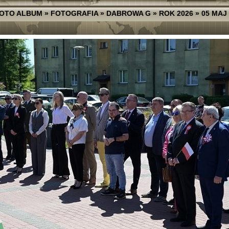
FOTO ALBUM
»
FOTOGRAFIA
»
DABROWA G
»
ROK 2026
»
05 MAJ