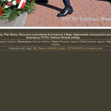
g. Plac Bema. Rocznica uchwalenia Konstytucji 3.Maja. Dąbrowskie uroczystości po
Zwycięzcy. FOTO: Dariusz Nowak (nddg)
tępne zdjęcie |
Backspace
Strona indeksu |
Home
Pierwsze zdjęcie |
End
Ostatnie zdjęcie |
Spa
slajdów
Całkowita ilość zdjęć:
62
|
Dariusz NOWAK (nddg) - FOTOGRAFIA
|
Kontakt e-mail: