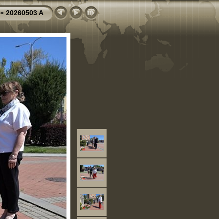
»
20260503 A