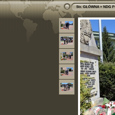
Str. GŁÓWNA
»
NDG 