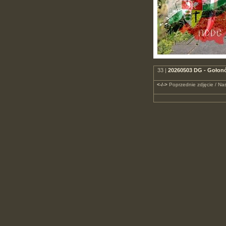
33 |
20260503 DG - Gołonó
<-/->
Poprzednie zdjęcie / Nas