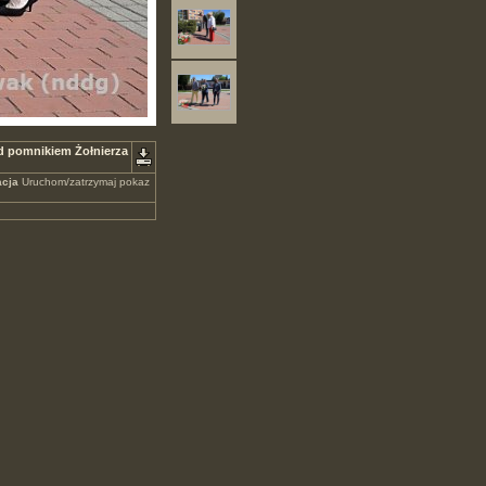
d pomnikiem Żołnierza
cja
Uruchom/zatrzymaj pokaz