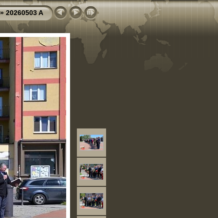
»
20260503 A