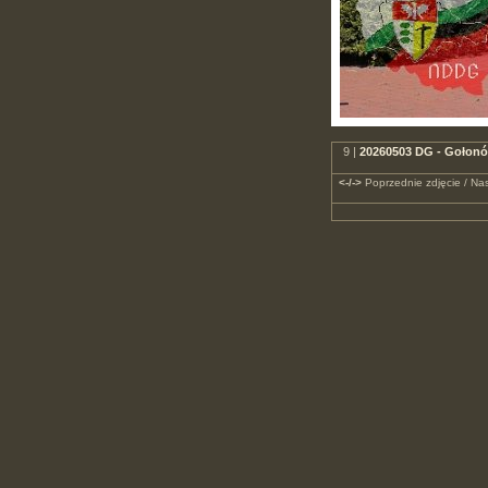
9 |
20260503 DG - Gołonóg
<-/->
Poprzednie zdjęcie / Nas