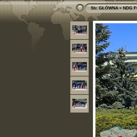
Str. GŁÓWNA
»
NDG 