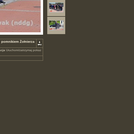
d pomnikiem Żołnierza
cja
Uruchom/zatrzymaj pokaz