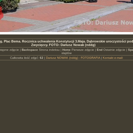
. Plac Bema. Rocznica uchwalenia Konstytucji 3.Maja. Dąbrowskie uroczystości po
Zwycięzcy. FOTO: Dariusz Nowak (nddg)
tępne zdjęcie |
Backspace
Strona indeksu |
Home
Pierwsze zdjęcie |
End
Ostatnie zdjęcie |
Spa
slajdów
Całkowita ilość zdjęć:
62
|
Dariusz NOWAK (nddg) - FOTOGRAFIA
|
Kontakt e-mail: