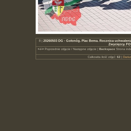
8 |
20260503 DG - Gołonóg. Plac Bema. Rocznica uchwalenia
Zwycięzcy. FO
<-/->
Poprzednie zdjęcie / Następne zdjęcie |
Backspace
Strona ind
Całkowita ilość zdjęć:
62
|
Dari