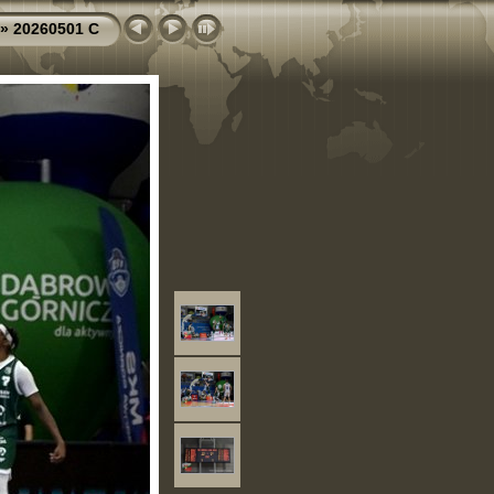
»
20260501 C