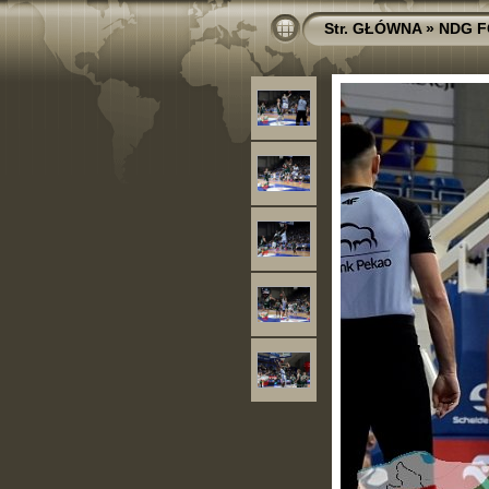
Str. GŁÓWNA
»
NDG F