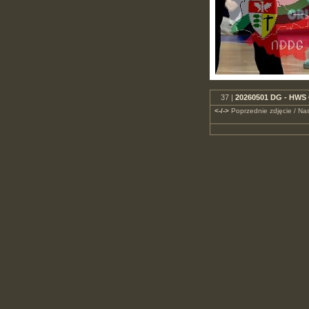
37 |
20260501 DG - HWS 
<-/->
Poprzednie zdjęcie / Nas