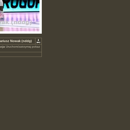
ariusz Nowak (nddg)
cja
Uruchom/zatrzymaj pokaz