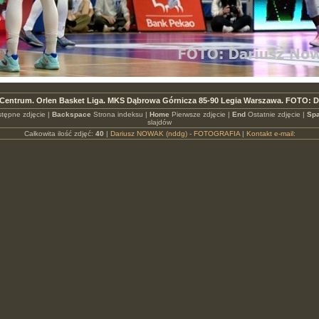
Centrum. Orlen Basket Liga. MKS Dąbrowa Górnicza 85-90 Legia Warszawa. FOTO: D
tępne zdjęcie |
Backspace
Strona indeksu |
Home
Pierwsze zdjęcie |
End
Ostatnie zdjęcie |
Spa
slajdów
Całkowita ilość zdjęć:
40
|
Dariusz NOWAK (nddg) - FOTOGRAFIA
|
Kontakt e-mail: