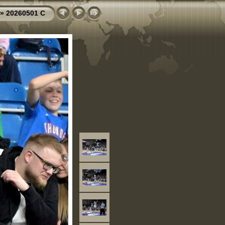
»
20260501 C