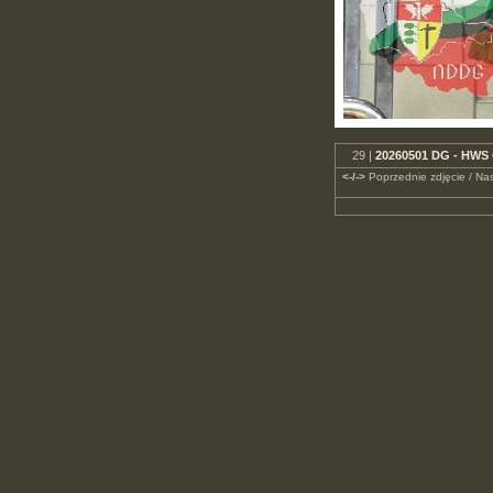
29 |
20260501 DG - HWS 
<-/->
Poprzednie zdjęcie / Nas