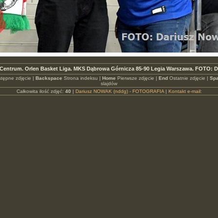
Centrum. Orlen Basket Liga. MKS Dąbrowa Górnicza 85-90 Legia Warszawa. FOTO: D
tępne zdjęcie |
Backspace
Strona indeksu |
Home
Pierwsze zdjęcie |
End
Ostatnie zdjęcie |
Spa
slajdów
Całkowita ilość zdjęć:
40
|
Dariusz NOWAK (nddg) - FOTOGRAFIA
|
Kontakt e-mail: