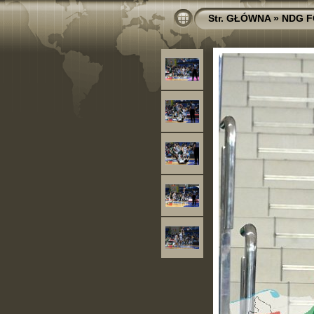
Str. GŁÓWNA
»
NDG F