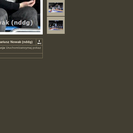
ariusz Nowak (nddg)
cja
Uruchom/zatrzymaj pokaz