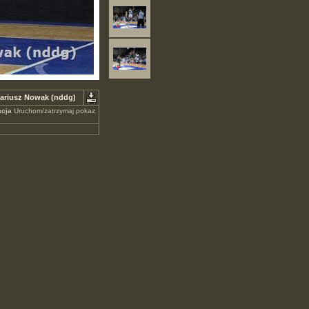
ariusz Nowak (nddg)
cja
Uruchom/zatrzymaj pokaz