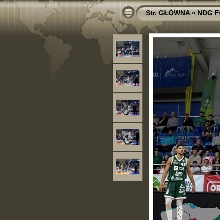
Str. GŁÓWNA
»
NDG F