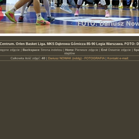
Centrum. Orlen Basket Liga. MKS Dąbrowa Górnicza 85-90 Legia Warszawa. FOTO: D
tępne zdjęcie |
Backspace
Strona indeksu |
Home
Pierwsze zdjęcie |
End
Ostatnie zdjęcie |
Spa
slajdów
Całkowita ilość zdjęć:
40
|
Dariusz NOWAK (nddg) - FOTOGRAFIA
|
Kontakt e-mail: