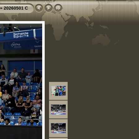
»
20260501 C