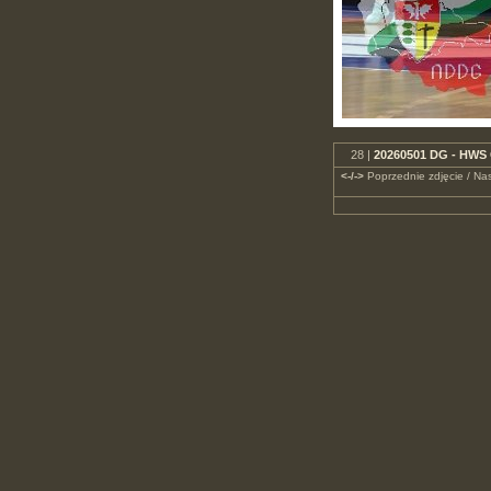
28 |
20260501 DG - HWS 
<-/->
Poprzednie zdjęcie / Nas