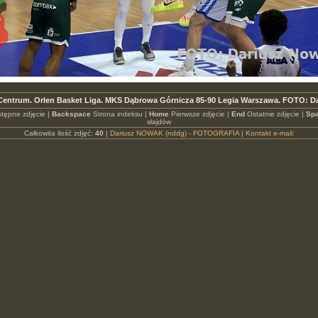
entrum. Orlen Basket Liga. MKS Dąbrowa Górnicza 85-90 Legia Warszawa. FOTO: D
tępne zdjęcie |
Backspace
Strona indeksu |
Home
Pierwsze zdjęcie |
End
Ostatnie zdjęcie |
Spa
slajdów
Całkowita ilość zdjęć:
40
|
Dariusz NOWAK (nddg) - FOTOGRAFIA
|
Kontakt e-mail: