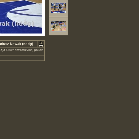
ariusz Nowak (nddg)
cja
Uruchom/zatrzymaj pokaz