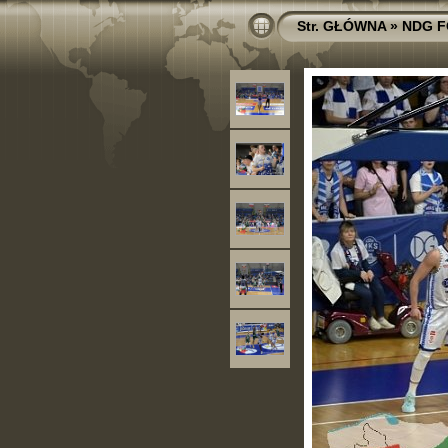
Str. GŁÓWNA
»
NDG F