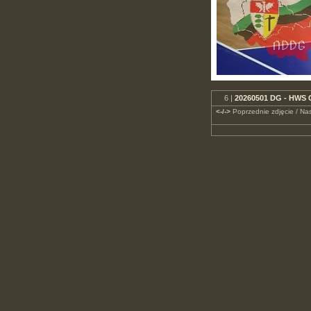
6 |
20260501 DG - HWS C
<-/->
Poprzednie zdjęcie / Nas