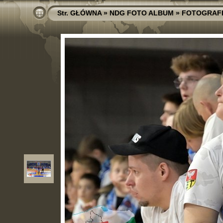
Str. GŁÓWNA
»
NDG FOTO ALBUM
»
FOTOGRAF