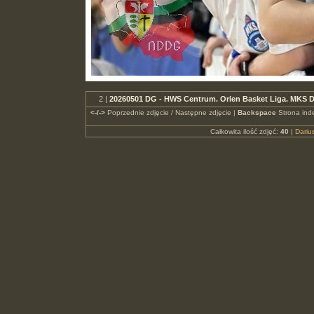
2 |
20260501 DG - HWS Centrum. Orlen Basket Liga. MKS 
<-/->
Poprzednie zdjęcie / Następne zdjęcie |
Backspace
Strona ind
Całkowita ilość zdjęć:
40
|
Dari