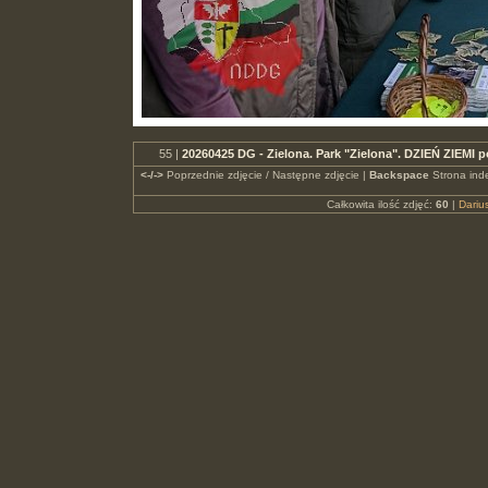
55 |
20260425 DG - Zielona. Park "Zielona". DZIEŃ ZIEMI
<-/->
Poprzednie zdjęcie / Następne zdjęcie |
Backspace
Strona ind
Całkowita ilość zdjęć:
60
|
Dari