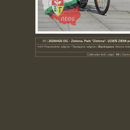
48 |
20260425 DG - Zielona. Park "Zielona". DZIEŃ ZIEMI
<-/->
Poprzednie zdjęcie / Następne zdjęcie |
Backspace
Strona ind
Całkowita ilość zdjęć:
60
|
Dari