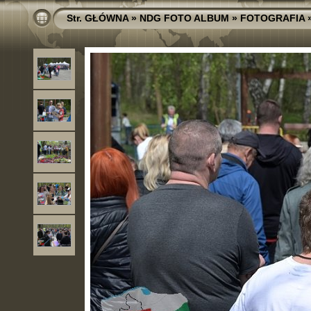
Str. GŁÓWNA
»
NDG FOTO ALBUM
»
FOTOGRAFIA