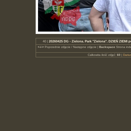
40 |
20260425 DG - Zielona. Park "Zielona". DZIEŃ ZIEMI
<-/->
Poprzednie zdjęcie / Następne zdjęcie |
Backspace
Strona ind
Całkowita ilość zdjęć:
60
|
Dari