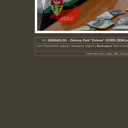
34 |
20260425 DG - Zielona. Park "Zielona". DZIEŃ ZIEMI
<-/->
Poprzednie zdjęcie / Następne zdjęcie |
Backspace
Strona ind
Całkowita ilość zdjęć:
60
|
Dari