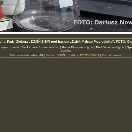
lona. Park "Zielona". DZIEŃ ZIEMI pod hasłem „Dzień Małego Przyrodnika”. FOTO: D
tępne zdjęcie |
Backspace
Strona indeksu |
Home
Pierwsze zdjęcie |
End
Ostatnie zdjęcie |
Spa
slajdów
Całkowita ilość zdjęć:
60
|
Dariusz NOWAK (nddg) - FOTOGRAFIA
|
Kontakt e-mail: