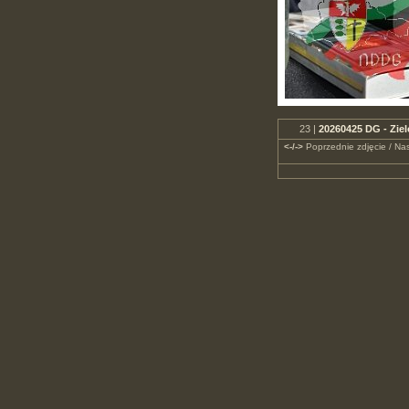
23 |
20260425 DG - Zie
<-/->
Poprzednie zdjęcie / Nas