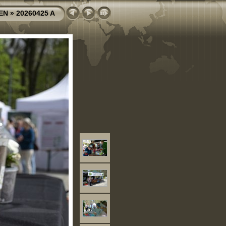
EN
»
20260425 A