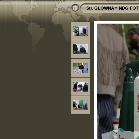
Str. GŁÓWNA
»
NDG FOT