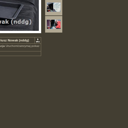
ariusz Nowak (nddg)
cja
Uruchom/zatrzymaj pokaz