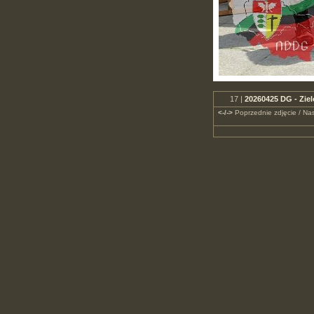
17 |
20260425 DG - Zie
<-/->
Poprzednie zdjęcie / Nas