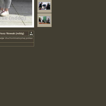
ariusz Nowak (nddg)
cja
Uruchom/zatrzymaj pokaz