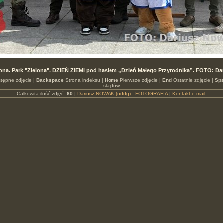
lona. Park "Zielona". DZIEŃ ZIEMI pod hasłem „Dzień Małego Przyrodnika”. FOTO: D
tępne zdjęcie |
Backspace
Strona indeksu |
Home
Pierwsze zdjęcie |
End
Ostatnie zdjęcie |
Spa
slajdów
Całkowita ilość zdjęć:
60
|
Dariusz NOWAK (nddg) - FOTOGRAFIA
|
Kontakt e-mail: