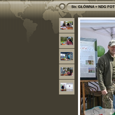
Str. GŁÓWNA
»
NDG FOT