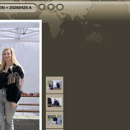
EN
»
20260425 A