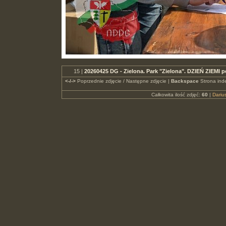
15 |
20260425 DG - Zielona. Park "Zielona". DZIEŃ ZIEMI
<-/->
Poprzednie zdjęcie / Następne zdjęcie |
Backspace
Strona ind
Całkowita ilość zdjęć:
60
|
Dari