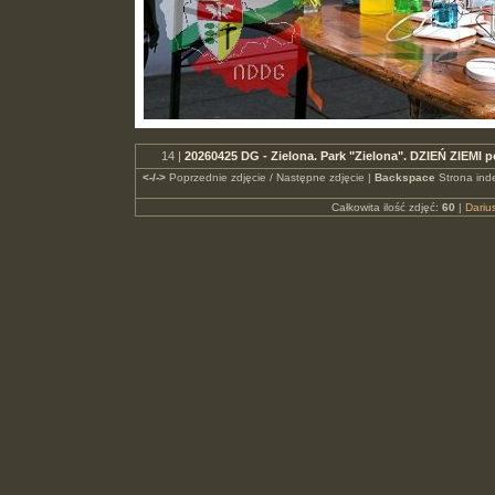
14 |
20260425 DG - Zielona. Park "Zielona". DZIEŃ ZIEMI
<-/->
Poprzednie zdjęcie / Następne zdjęcie |
Backspace
Strona ind
Całkowita ilość zdjęć:
60
|
Dari