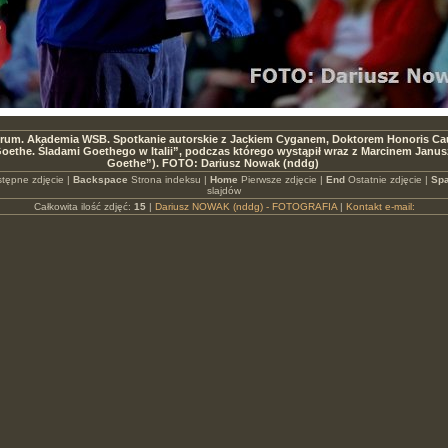
trum. Akademia WSB. Spotkanie autorskie z Jackiem Cyganem, Doktorem Honoris C
Goethe. Śladami Goethego w Italii”, podczas którego wystąpił wraz z Marcinem Janu
Goethe”). FOTO: Dariusz Nowak (nddg)
tępne zdjęcie |
Backspace
Strona indeksu |
Home
Pierwsze zdjęcie |
End
Ostatnie zdjęcie |
Spa
slajdów
Całkowita ilość zdjęć:
15
|
Dariusz NOWAK (nddg) - FOTOGRAFIA
|
Kontakt e-mail: