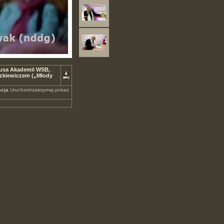
ausa Akademii WSB,
szkiewiczem („Młody
cja
Uruchom/zatrzymaj pokaz