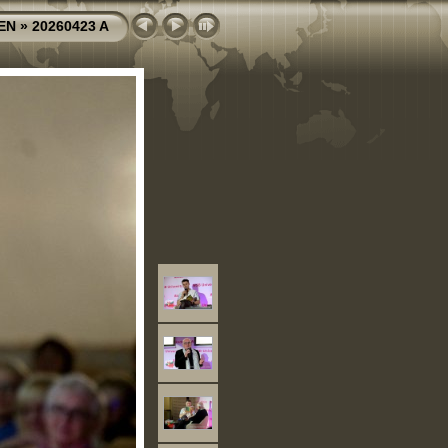
EN
»
20260423 A