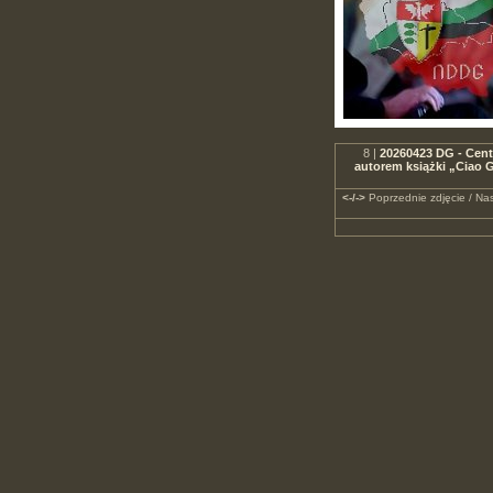
8 |
20260423 DG - Cen
autorem książki „Ciao 
<-/->
Poprzednie zdjęcie / Nas