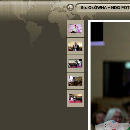
Str. GŁÓWNA
»
NDG FOT