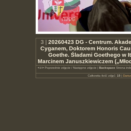
3 |
20260423 DG - Centrum. Akade
Cyganem, Doktorem Honoris Caus
Goethe. Śladami Goethego w Ita
Marcinem Januszkiewiczem („Młod
<-/->
Poprzednie zdjęcie / Następne zdjęcie |
Backspace
Strona ind
Całkowita ilość zdjęć:
15
|
Dari